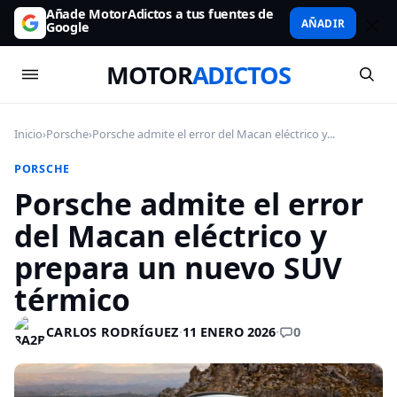
Añade MotorAdictos a tus fuentes de
AÑADIR
Google
MOTOR
ADICTOS
Inicio
›
Porsche
›
Porsche admite el error del Macan eléctrico y...
PORSCHE
Porsche admite el error
del Macan eléctrico y
prepara un nuevo SUV
térmico
0
CARLOS RODRÍGUEZ
·
11 ENERO 2026
·