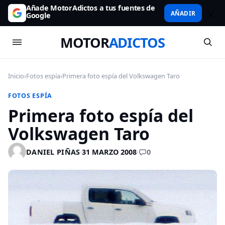
Añade MotorAdictos a tus fuentes de
AÑADIR
Google
MOTOR
ADICTOS
Inicio
›
Fotos espía
›
Primera foto espía del Volkswagen Taro
FOTOS ESPÍA
Primera foto espía del
Volkswagen Taro
0
DANIEL PIÑAS
·
31 MARZO 2008
·