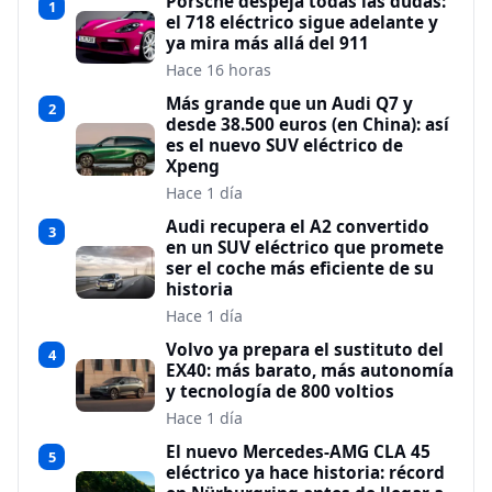
Porsche despeja todas las dudas:
1
el 718 eléctrico sigue adelante y
ya mira más allá del 911
Hace 16 horas
Más grande que un Audi Q7 y
2
desde 38.500 euros (en China): así
es el nuevo SUV eléctrico de
Xpeng
Hace 1 día
Audi recupera el A2 convertido
3
en un SUV eléctrico que promete
ser el coche más eficiente de su
historia
Hace 1 día
Volvo ya prepara el sustituto del
4
EX40: más barato, más autonomía
y tecnología de 800 voltios
Hace 1 día
El nuevo Mercedes-AMG CLA 45
5
eléctrico ya hace historia: récord