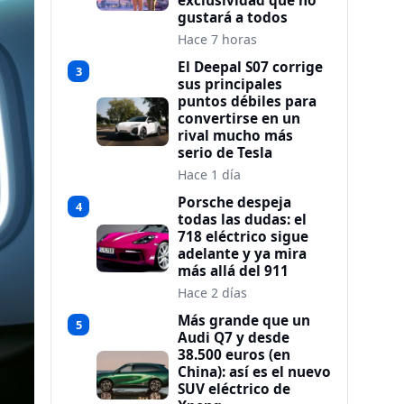
exclusividad que no
gustará a todos
Hace 7 horas
El Deepal S07 corrige
3
sus principales
puntos débiles para
convertirse en un
rival mucho más
serio de Tesla
Hace 1 día
Porsche despeja
4
todas las dudas: el
718 eléctrico sigue
adelante y ya mira
más allá del 911
Hace 2 días
Más grande que un
5
Audi Q7 y desde
38.500 euros (en
China): así es el nuevo
SUV eléctrico de