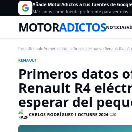
Añade MotorAdictos a tus fuentes de Googl
Márcanos como fuente preferente para ver más c
MOTOR
ADICTOS
NOTICIAS
VÍ
Inicio
›
Renault
›
Primeros datos oficiales del nuevo Renault R4 eléctr
RENAULT
Primeros datos of
Renault R4 eléct
esperar del peq
0
CARLOS RODRÍGUEZ
·
1 OCTUBRE 2024
·