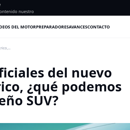
e
ontenido nuestro
DEOS DEL MOTOR
PREPARADORES
AVANCES
CONTACTO
ico,...
iciales del nuevo
rico, ¿qué podemos
ueño SUV?