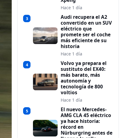
Xpeng
Hace 1 día
Audi recupera el A2
3
convertido en un SUV
eléctrico que
promete ser el coche
más eficiente de su
historia
Hace 1 día
Volvo ya prepara el
4
sustituto del EX40:
más barato, más
autonomía y
tecnología de 800
voltios
Hace 1 día
El nuevo Mercedes-
5
AMG CLA 45 eléctrico
ya hace historia:
récord en
Nürburgring antes de