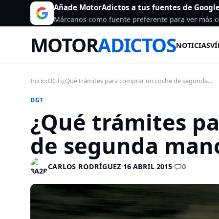
Añade MotorAdictos a tus fuentes de Googl
Márcanos como fuente preferente para ver más c
MOTOR
ADICTOS
NOTICIAS
VÍ
Inicio
›
DGT
›
¿Qué trámites para comprar un coche de segunda...
DGT
¿Qué trámites p
de segunda man
0
CARLOS RODRÍGUEZ
·
16 ABRIL 2015
·