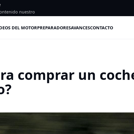
e
ontenido nuestro
DEOS DEL MOTOR
PREPARADORES
AVANCES
CONTACTO
ara comprar un coch
o?