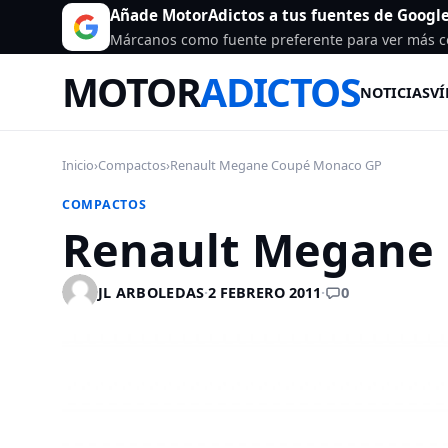
Añade MotorAdictos a tus fuentes de Googl
Márcanos como fuente preferente para ver más c
MOTOR
ADICTOS
NOTICIAS
VÍ
Inicio
›
Compactos
›
Renault Megane Coupé Monaco GP
COMPACTOS
Renault Megane
0
JL ARBOLEDAS
·
2 FEBRERO 2011
·