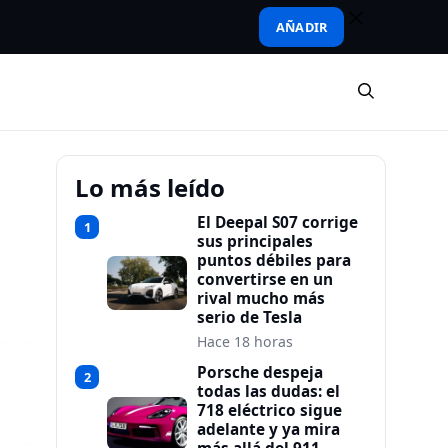
AÑADIR
Lo más leído
El Deepal S07 corrige
1
sus principales
puntos débiles para
convertirse en un
rival mucho más
serio de Tesla
Hace 18 horas
Porsche despeja
2
todas las dudas: el
718 eléctrico sigue
adelante y ya mira