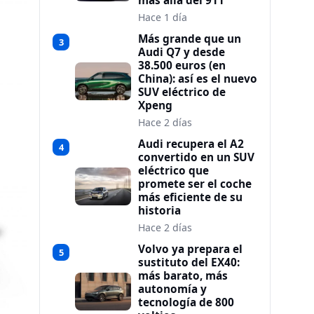
más allá del 911
Hace 1 día
Más grande que un
3
Audi Q7 y desde
38.500 euros (en
China): así es el nuevo
SUV eléctrico de
Xpeng
Hace 2 días
Audi recupera el A2
4
convertido en un SUV
eléctrico que
promete ser el coche
más eficiente de su
historia
Hace 2 días
Volvo ya prepara el
5
sustituto del EX40:
más barato, más
autonomía y
tecnología de 800