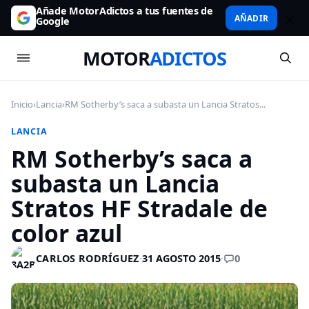
Añade MotorAdictos a tus fuentes de
AÑADIR
Google
MOTOR
ADICTOS
Inicio
›
Lancia
›
RM Sotherby’s saca a subasta un Lancia Stratos...
LANCIA
RM Sotherby’s saca a
subasta un Lancia
Stratos HF Stradale de
color azul
0
CARLOS RODRÍGUEZ
·
31 AGOSTO 2015
·