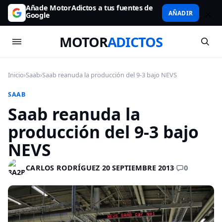
Añade MotorAdictos a tus fuentes de
AÑADIR
Google
MOTOR
ADICTOS
Inicio
›
Saab
›
Saab reanuda la producción del 9-3 bajo NEVS
SAAB
Saab reanuda la
producción del 9-3 bajo
NEVS
0
CARLOS RODRÍGUEZ
·
20 SEPTIEMBRE 2013
·