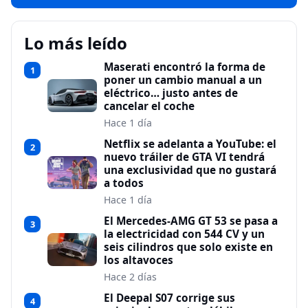
Lo más leído
Maserati encontró la forma de
1
poner un cambio manual a un
eléctrico… justo antes de
cancelar el coche
Hace 1 día
Netflix se adelanta a YouTube: el
2
nuevo tráiler de GTA VI tendrá
una exclusividad que no gustará
a todos
Hace 1 día
El Mercedes-AMG GT 53 se pasa a
3
la electricidad con 544 CV y un
seis cilindros que solo existe en
los altavoces
Hace 2 días
El Deepal S07 corrige sus
4