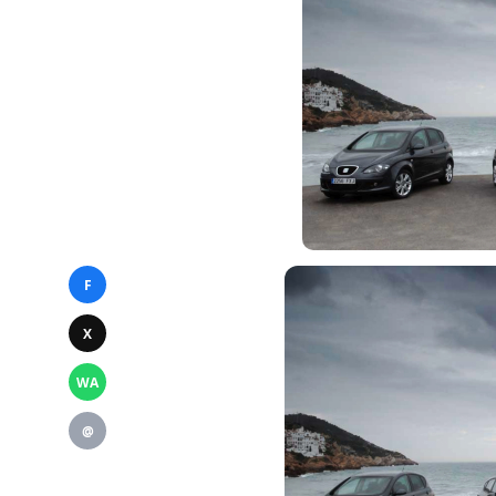
F
X
WA
@