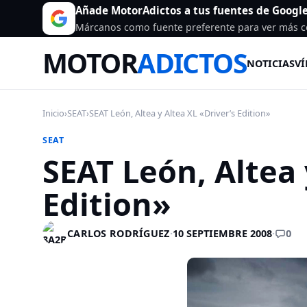
Añade MotorAdictos a tus fuentes de Googl
Márcanos como fuente preferente para ver más c
MOTOR
ADICTOS
NOTICIAS
VÍ
Inicio
›
SEAT
›
SEAT León, Altea y Altea XL «Driver’s Edition»
SEAT
SEAT León, Altea 
Edition»
0
CARLOS RODRÍGUEZ
·
10 SEPTIEMBRE 2008
·