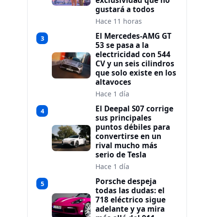
exclusividad que no
gustará a todos
Hace 11 horas
El Mercedes-AMG GT
3
53 se pasa a la
electricidad con 544
CV y un seis cilindros
que solo existe en los
altavoces
Hace 1 día
El Deepal S07 corrige
4
sus principales
puntos débiles para
convertirse en un
rival mucho más
serio de Tesla
Hace 1 día
Porsche despeja
5
todas las dudas: el
718 eléctrico sigue
adelante y ya mira