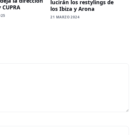
 deja la dirección
lucirán los restylings de
y CUPRA
los Ibiza y Arona
025
21 MARZO 2024