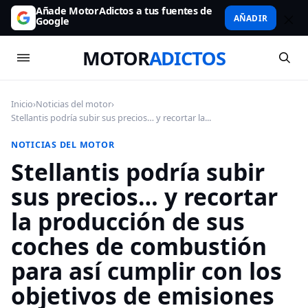
Añade MotorAdictos a tus fuentes de
AÑADIR
Google
MOTOR
ADICTOS
Inicio
›
Noticias del motor
›
Stellantis podría subir sus precios… y recortar la...
NOTICIAS DEL MOTOR
Stellantis podría subir
sus precios… y recortar
la producción de sus
coches de combustión
para así cumplir con los
objetivos de emisiones