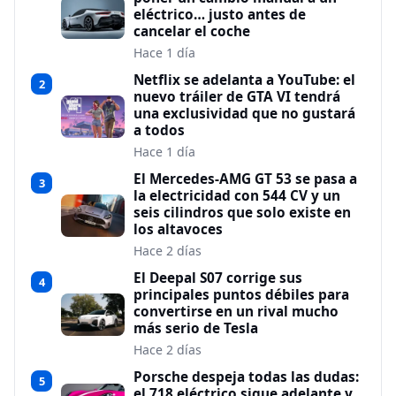
eléctrico… justo antes de
cancelar el coche
Hace 1 día
Netflix se adelanta a YouTube: el
2
nuevo tráiler de GTA VI tendrá
una exclusividad que no gustará
a todos
Hace 1 día
El Mercedes-AMG GT 53 se pasa a
3
la electricidad con 544 CV y un
seis cilindros que solo existe en
los altavoces
Hace 2 días
El Deepal S07 corrige sus
4
principales puntos débiles para
convertirse en un rival mucho
más serio de Tesla
Hace 2 días
Porsche despeja todas las dudas:
5
el 718 eléctrico sigue adelante y