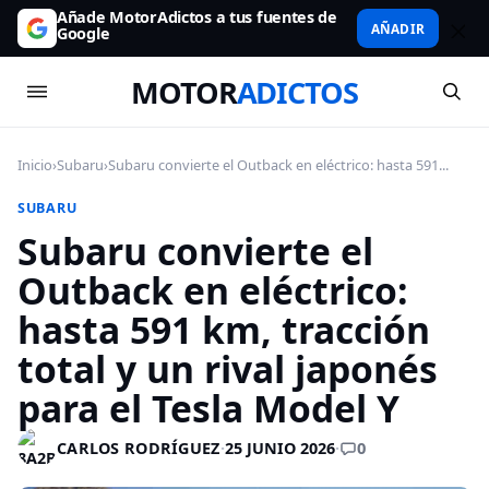
Añade MotorAdictos a tus fuentes de
AÑADIR
Google
MOTOR
ADICTOS
Inicio
›
Subaru
›
Subaru convierte el Outback en eléctrico: hasta 591...
SUBARU
Subaru convierte el
Outback en eléctrico:
hasta 591 km, tracción
total y un rival japonés
para el Tesla Model Y
0
CARLOS RODRÍGUEZ
·
25 JUNIO 2026
·