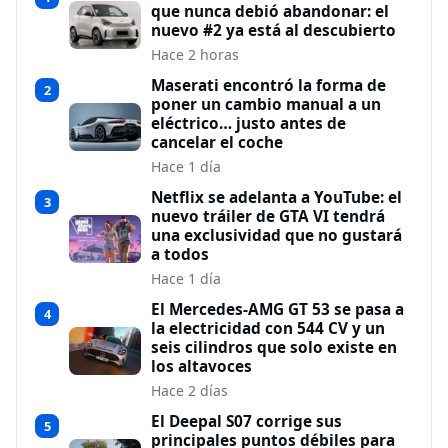
que nunca debió abandonar: el
nuevo #2 ya está al descubierto
Hace 2 horas
Maserati encontró la forma de
2
poner un cambio manual a un
eléctrico… justo antes de
cancelar el coche
Hace 1 día
Netflix se adelanta a YouTube: el
3
nuevo tráiler de GTA VI tendrá
una exclusividad que no gustará
a todos
Hace 1 día
El Mercedes-AMG GT 53 se pasa a
4
la electricidad con 544 CV y un
seis cilindros que solo existe en
los altavoces
Hace 2 días
El Deepal S07 corrige sus
5
principales puntos débiles para