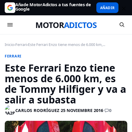
Añade MotorAdictos a tus fuentes de
AÑADIR
Google
MOTOR
ADICTOS
Inicio
›
Ferrari
›
Este Ferrari Enzo tiene menos de 6.000 km,...
FERRARI
Este Ferrari Enzo tiene
menos de 6.000 km, es
de Tommy Hilfiger y va a
salir a subasta
0
CARLOS RODRÍGUEZ
·
25 NOVIEMBRE 2016
·