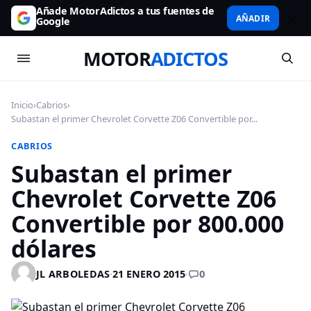
Añade MotorAdictos a tus fuentes de
AÑADIR
Google
MOTOR
ADICTOS
Inicio
›
Cabrios
›
Subastan el primer Chevrolet Corvette Z06 Convertible por...
CABRIOS
Subastan el primer
Chevrolet Corvette Z06
Convertible por 800.000
dólares
0
JL ARBOLEDAS
·
21 ENERO 2015
·