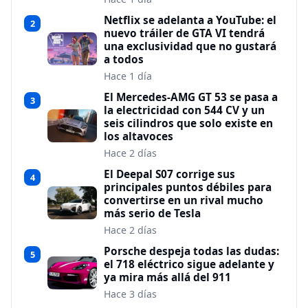
Netflix se adelanta a YouTube: el
2
nuevo tráiler de GTA VI tendrá
una exclusividad que no gustará
a todos
Hace 1 día
El Mercedes-AMG GT 53 se pasa a
3
la electricidad con 544 CV y un
seis cilindros que solo existe en
los altavoces
Hace 2 días
El Deepal S07 corrige sus
4
principales puntos débiles para
convertirse en un rival mucho
más serio de Tesla
Hace 2 días
Porsche despeja todas las dudas:
5
el 718 eléctrico sigue adelante y
ya mira más allá del 911
Hace 3 días