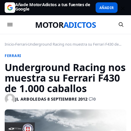
Añade MotorAdictos a tus fuentes de
AÑADIR
Google
MOTOR
ADICTOS
Inicio
›
Ferrari
›
Underground Racing nos muestra su Ferrari F430 de...
FERRARI
Underground Racing nos
muestra su Ferrari F430
de 1.000 caballos
0
JL ARBOLEDAS
·
8 SEPTIEMBRE 2012
·