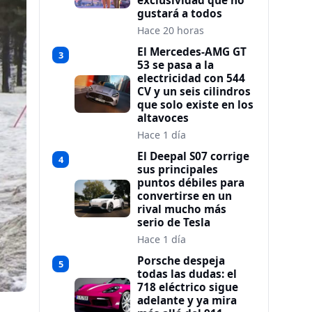
exclusividad que no
gustará a todos
Hace 20 horas
El Mercedes-AMG GT
3
53 se pasa a la
electricidad con 544
CV y un seis cilindros
que solo existe en los
altavoces
Hace 1 día
El Deepal S07 corrige
4
sus principales
puntos débiles para
convertirse en un
rival mucho más
serio de Tesla
Hace 1 día
Porsche despeja
5
todas las dudas: el
718 eléctrico sigue
adelante y ya mira