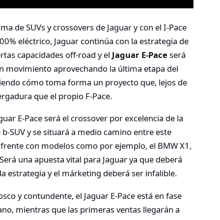
ma de SUVs y crossovers de Jaguar y con el I-Pace
00% eléctrico, Jaguar continúa con la estrategia de
tas capacidades off-road y el
Jaguar E-Pace
será
en movimiento aprovechando la última etapa del
viendo cómo toma forma un proyecto que, lejos de
ergadura que el propio F-Pace.
uar E-Pace será el crossover por excelencia de la
e b-SUV y se situará a medio camino entre este
 a frente con modelos como por ejemplo, el BMW X1,
 Será una apuesta vital para Jaguar ya que deberá
a estrategia y el márketing deberá ser infalible.
osco y contundente, el Jaguar E-Pace está en fase
rano, mientras que las primeras ventas llegarán a