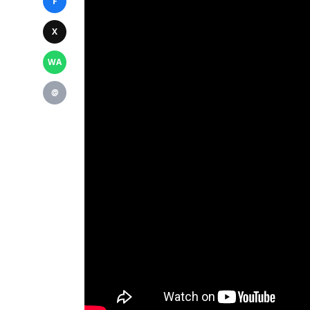
F
X
WA
@