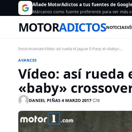
Añade MotorAdictos a tus fuentes de Googl
Márcanos como fuente preferente para ver más c
MOTOR
ADICTOS
NOTICIAS
VÍ
Inicio
›
Avances
›
Vídeo: así rueda el Jaguar E-Pace, el «baby»...
AVANCES
Vídeo: así rueda 
«baby» crossover
0
DANIEL PIÑAS
·
4 MARZO 2017
·