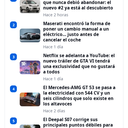
que nunca debió abandonar: el
nuevo #2 ya está al descubierto
Hace 2 horas
Maserati encontró la forma de
2
poner un cambio manual a un
eléctrico… justo antes de
cancelar el coche
Hace 1 día
Netflix se adelanta a YouTube: el
3
nuevo tráiler de GTA VI tendrá
una exclusividad que no gustará
a todos
Hace 1 día
El Mercedes-AMG GT 53 se pasa a
4
la electricidad con 544 CV y un
seis cilindros que solo existe en
los altavoces
Hace 2 días
El Deepal S07 corrige sus
5
principales puntos débiles para