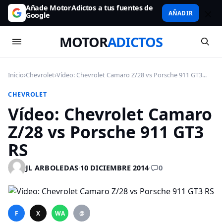
Añade MotorAdictos a tus fuentes de
AÑADIR
Google
MOTOR
ADICTOS
Inicio
›
Chevrolet
›
Vídeo: Chevrolet Camaro Z/28 vs Porsche 911 GT3...
CHEVROLET
Vídeo: Chevrolet Camaro
Z/28 vs Porsche 911 GT3
RS
0
JL ARBOLEDAS
·
10 DICIEMBRE 2014
·
F
X
WA
@