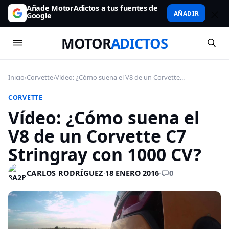
Añade MotorAdictos a tus fuentes de
AÑADIR
Google
MOTOR
ADICTOS
Inicio
›
Corvette
›
Vídeo: ¿Cómo suena el V8 de un Corvette...
CORVETTE
Vídeo: ¿Cómo suena el
V8 de un Corvette C7
Stringray con 1000 CV?
0
CARLOS RODRÍGUEZ
·
18 ENERO 2016
·