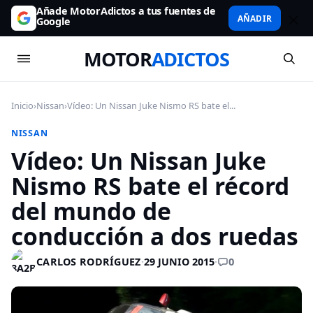
Añade MotorAdictos a tus fuentes de
AÑADIR
Google
MOTOR
ADICTOS
Inicio
›
Nissan
›
Vídeo: Un Nissan Juke Nismo RS bate el...
NISSAN
Vídeo: Un Nissan Juke
Nismo RS bate el récord
del mundo de
conducción a dos ruedas
0
CARLOS RODRÍGUEZ
·
29 JUNIO 2015
·