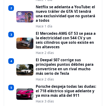
Netflix se adelanta a YouTube: el
2
nuevo tráiler de GTA VI tendrá
una exclusividad que no gustará
a todos
Hace 1 día
El Mercedes-AMG GT 53 se pasa a
3
la electricidad con 544 CV y un
seis cilindros que solo existe en
los altavoces
Hace 2 días
El Deepal S07 corrige sus
4
principales puntos débiles para
convertirse en un rival mucho
más serio de Tesla
Hace 2 días
Porsche despeja todas las dudas:
5
el 718 eléctrico sigue adelante y
ya mira más allá del 911
Hace 3 días