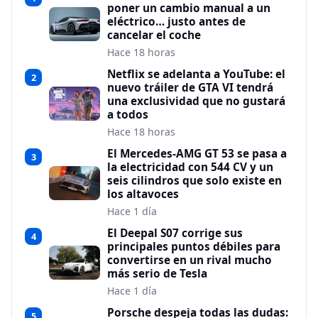
poner un cambio manual a un
eléctrico… justo antes de
cancelar el coche
Hace 18 horas
Netflix se adelanta a YouTube: el
2
nuevo tráiler de GTA VI tendrá
una exclusividad que no gustará
a todos
Hace 18 horas
El Mercedes-AMG GT 53 se pasa a
3
la electricidad con 544 CV y un
seis cilindros que solo existe en
los altavoces
Hace 1 día
El Deepal S07 corrige sus
4
principales puntos débiles para
convertirse en un rival mucho
más serio de Tesla
Hace 1 día
Porsche despeja todas las dudas:
5