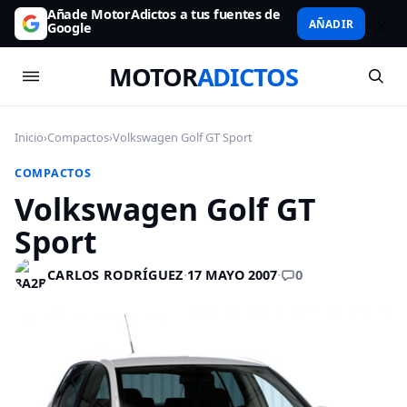
Añade MotorAdictos a tus fuentes de
AÑADIR
Google
MOTOR
ADICTOS
Inicio
›
Compactos
›
Volkswagen Golf GT Sport
COMPACTOS
Volkswagen Golf GT
Sport
0
CARLOS RODRÍGUEZ
·
17 MAYO 2007
·