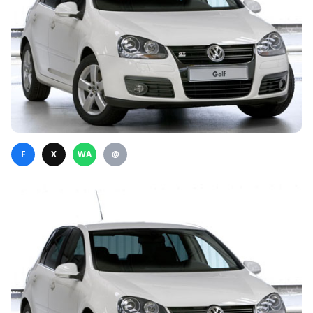
F
X
WA
@