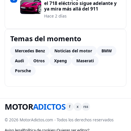
el 718 eléctrico sigue adelante y
ya mira más allá del 911
Hace 2 días
Temas del momento
Mercedes Benz
Noticias del motor
BMW
Audi
Otros
Xpeng
Maserati
Porsche
MOTOR
ADICTOS
f
x
rss
© 2026 MotorAdictos.com - Todos los derechos reservados
Aviso legal
Política de cookies
¿Quieres ser editor?