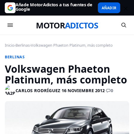
Añade MotorAdictos a tus fuentes de
AÑADIR
Google
MOTOR
ADICTOS
Inicio
›
Berlinas
›
Volkswagen Phaeton Platinum, más completo
BERLINAS
Volkswagen Phaeton
Platinum, más completo
0
CARLOS RODRÍGUEZ
·
16 NOVIEMBRE 2012
·