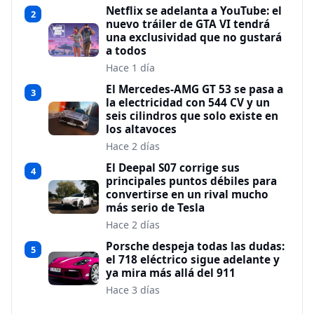
Netflix se adelanta a YouTube: el
2
nuevo tráiler de GTA VI tendrá
una exclusividad que no gustará
a todos
Hace 1 día
El Mercedes-AMG GT 53 se pasa a
3
la electricidad con 544 CV y un
seis cilindros que solo existe en
los altavoces
Hace 2 días
El Deepal S07 corrige sus
4
principales puntos débiles para
convertirse en un rival mucho
más serio de Tesla
Hace 2 días
Porsche despeja todas las dudas:
5
el 718 eléctrico sigue adelante y
ya mira más allá del 911
Hace 3 días