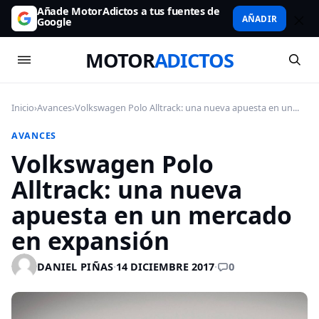
Añade MotorAdictos a tus fuentes de
AÑADIR
Google
MOTOR
ADICTOS
Inicio
›
Avances
›
Volkswagen Polo Alltrack: una nueva apuesta en un...
AVANCES
Volkswagen Polo
Alltrack: una nueva
apuesta en un mercado
en expansión
0
DANIEL PIÑAS
·
14 DICIEMBRE 2017
·