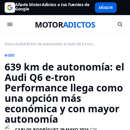
Añade MotorAdictos a tus fuentes de
AÑADIR
Google
MOTOR
ADICTOS
Inicio
›
Audi
›
639 km de autonomía: el Audi Q6 e-tron...
AUDI
639 km de autonomía: el
Audi Q6 e-tron
Performance llega como
una opción más
económica y con mayor
autonomía
0
CARLOS RODRÍGUEZ
·
29 MAYO 2024
·