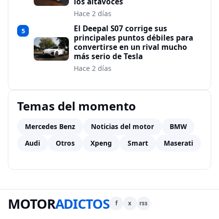
los altavoces
Hace 2 días
El Deepal S07 corrige sus
5
principales puntos débiles para
convertirse en un rival mucho
más serio de Tesla
Hace 2 días
Temas del momento
Mercedes Benz
Noticias del motor
BMW
Audi
Otros
Xpeng
Smart
Maserati
MOTOR
ADICTOS
f
x
rss