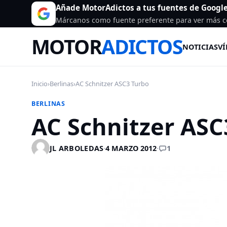
Añade MotorAdictos a tus fuentes de Googl
Márcanos como fuente preferente para ver más c
MOTOR
ADICTOS
NOTICIAS
VÍ
Inicio
›
Berlinas
›
AC Schnitzer ASC3 Turbo
BERLINAS
AC Schnitzer ASC
1
JL ARBOLEDAS
·
4 MARZO 2012
·