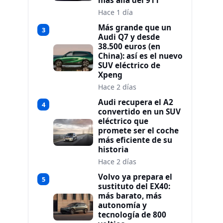
más allá del 911
Hace 1 día
Más grande que un
3
Audi Q7 y desde
38.500 euros (en
China): así es el nuevo
SUV eléctrico de
Xpeng
Hace 2 días
Audi recupera el A2
4
convertido en un SUV
eléctrico que
promete ser el coche
más eficiente de su
historia
Hace 2 días
Volvo ya prepara el
5
sustituto del EX40:
más barato, más
autonomía y
tecnología de 800