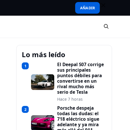
AÑADIR
Lo más leído
El Deepal S07 corrige
1
sus principales
puntos débiles para
convertirse en un
rival mucho más
serio de Tesla
Hace 7 horas
Porsche despeja
2
todas las dudas: el
718 eléctrico sigue
adelante y ya mira