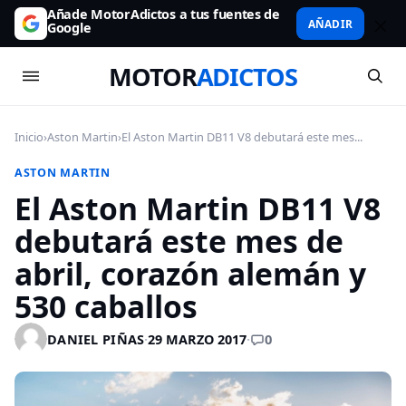
Añade MotorAdictos a tus fuentes de
AÑADIR
Google
MOTOR
ADICTOS
Inicio
›
Aston Martin
›
El Aston Martin DB11 V8 debutará este mes...
ASTON MARTIN
El Aston Martin DB11 V8
debutará este mes de
abril, corazón alemán y
530 caballos
0
DANIEL PIÑAS
·
29 MARZO 2017
·