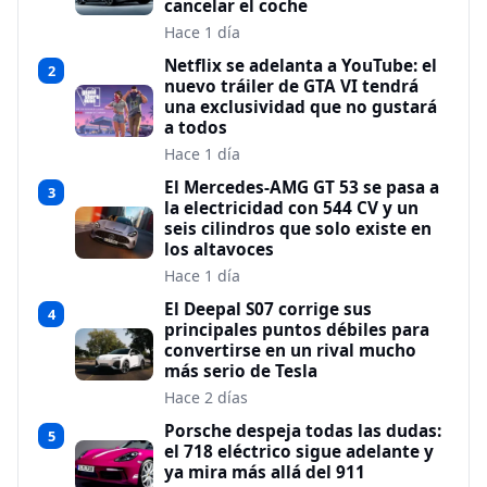
cancelar el coche
Hace 1 día
Netflix se adelanta a YouTube: el
2
nuevo tráiler de GTA VI tendrá
una exclusividad que no gustará
a todos
Hace 1 día
El Mercedes-AMG GT 53 se pasa a
3
la electricidad con 544 CV y un
seis cilindros que solo existe en
los altavoces
Hace 1 día
El Deepal S07 corrige sus
4
principales puntos débiles para
convertirse en un rival mucho
más serio de Tesla
Hace 2 días
Porsche despeja todas las dudas:
5
el 718 eléctrico sigue adelante y
ya mira más allá del 911