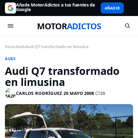
Añade MotorAdictos a tus fuentes de
AÑADIR
Google
MOTOR
ADICTOS
Inicio
›
Audi
›
Audi Q7 transformado en limusina
AUDI
Audi Q7 transformado
en limusina
20
CARLOS RODRÍGUEZ
·
20 MAYO 2008
·