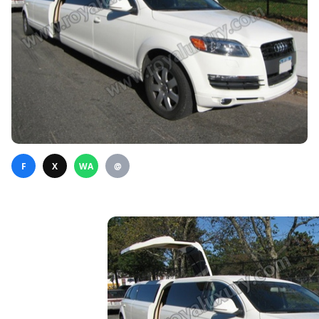
F
X
WA
@