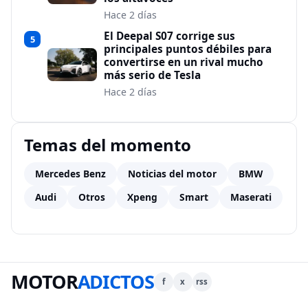
Hace 2 días
El Deepal S07 corrige sus
5
principales puntos débiles para
convertirse en un rival mucho
más serio de Tesla
Hace 2 días
Temas del momento
Mercedes Benz
Noticias del motor
BMW
Audi
Otros
Xpeng
Smart
Maserati
MOTOR
ADICTOS
f
x
rss