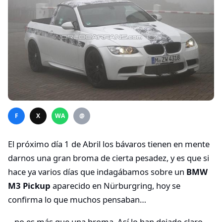
F
X
WA
@
El próximo día 1 de Abril los bávaros tienen en mente
darnos una gran broma de cierta pesadez, y es que si
hace ya varios días que indagábamos sobre un
BMW
M3 Pickup
aparecido en Nürburgring, hoy se
confirma lo que muchos pensaban…
…no es más que una broma. Así lo han dejado claro