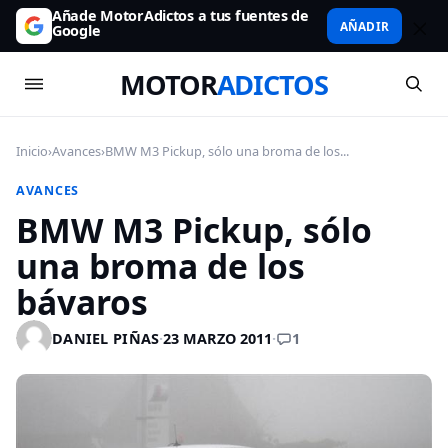
Añade MotorAdictos a tus fuentes de
AÑADIR
Google
MOTOR
ADICTOS
Inicio
›
Avances
›
BMW M3 Pickup, sólo una broma de los...
AVANCES
BMW M3 Pickup, sólo
una broma de los
bávaros
1
DANIEL PIÑAS
·
23 MARZO 2011
·