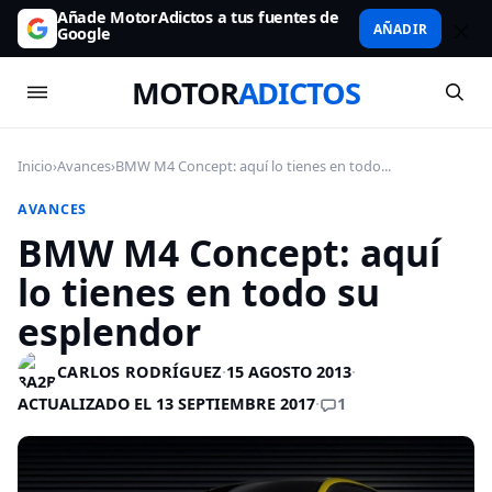
Añade MotorAdictos a tus fuentes de
AÑADIR
Google
MOTOR
ADICTOS
Inicio
›
Avances
›
BMW M4 Concept: aquí lo tienes en todo...
AVANCES
BMW M4 Concept: aquí
lo tienes en todo su
esplendor
CARLOS RODRÍGUEZ
·
15 AGOSTO 2013
·
1
ACTUALIZADO EL 13 SEPTIEMBRE 2017
·