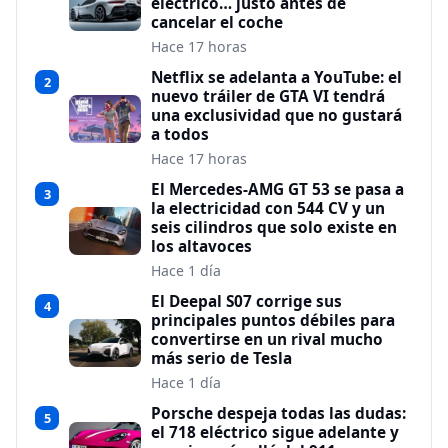
eléctrico… justo antes de
cancelar el coche
Hace 17 horas
Netflix se adelanta a YouTube: el
2
nuevo tráiler de GTA VI tendrá
una exclusividad que no gustará
a todos
Hace 17 horas
El Mercedes-AMG GT 53 se pasa a
3
la electricidad con 544 CV y un
seis cilindros que solo existe en
los altavoces
Hace 1 día
El Deepal S07 corrige sus
4
principales puntos débiles para
convertirse en un rival mucho
más serio de Tesla
Hace 1 día
Porsche despeja todas las dudas:
5
el 718 eléctrico sigue adelante y