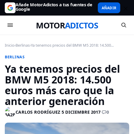
Añade MotorAdictos a tus fuentes de
AÑADIR
Google
MOTOR
ADICTOS
Inicio
›
Berlinas
›
Ya tenemos precios del BMW M5 2018: 14.500...
BERLINAS
Ya tenemos precios del
BMW M5 2018: 14.500
euros más caro que la
anterior generación
0
CARLOS RODRÍGUEZ
·
5 DICIEMBRE 2017
·