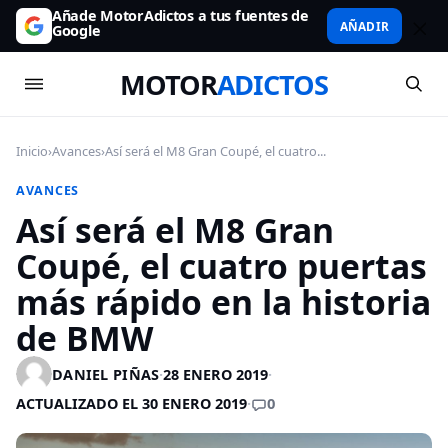
Añade MotorAdictos a tus fuentes de
AÑADIR
Google
MOTOR
ADICTOS
Inicio
›
Avances
›
Así será el M8 Gran Coupé, el cuatro...
AVANCES
Así será el M8 Gran
Coupé, el cuatro puertas
más rápido en la historia
de BMW
DANIEL PIÑAS
·
28 ENERO 2019
·
0
ACTUALIZADO EL 30 ENERO 2019
·