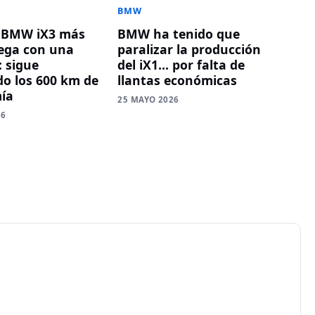
BMW
o BMW iX3 más
BMW ha tenido que
lega con una
paralizar la producción
: sigue
del iX1… por falta de
o los 600 km de
llantas económicas
ía
25 MAYO 2026
26