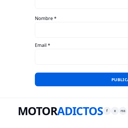
Nombre
*
Email
*
MOTOR
ADICTOS
f
x
rss