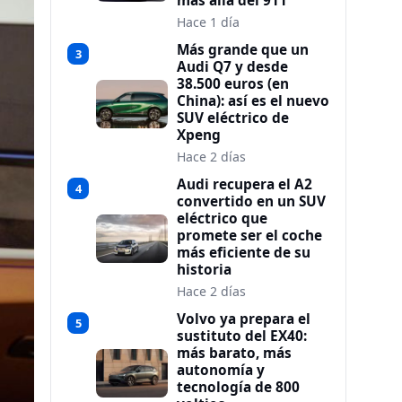
más allá del 911
Hace 1 día
Más grande que un
3
Audi Q7 y desde
38.500 euros (en
China): así es el nuevo
SUV eléctrico de
Xpeng
Hace 2 días
Audi recupera el A2
4
convertido en un SUV
eléctrico que
promete ser el coche
más eficiente de su
historia
Hace 2 días
Volvo ya prepara el
5
sustituto del EX40:
más barato, más
autonomía y
tecnología de 800