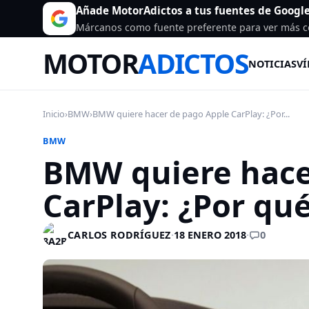
Añade MotorAdictos a tus fuentes de Googl
Márcanos como fuente preferente para ver más c
MOTOR
ADICTOS
NOTICIAS
VÍ
Inicio
›
BMW
›
BMW quiere hacer de pago Apple CarPlay: ¿Por...
BMW
BMW quiere hace
CarPlay: ¿Por qu
0
CARLOS RODRÍGUEZ
·
18 ENERO 2018
·