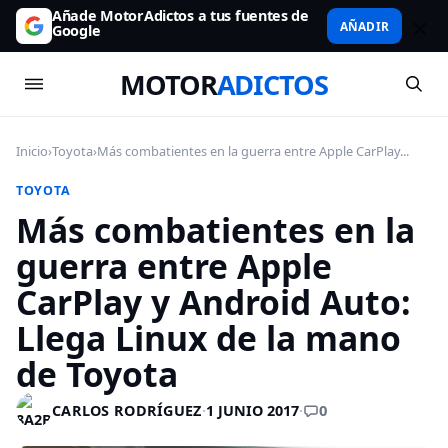
Añade MotorAdictos a tus fuentes de
AÑADIR
Google
MOTOR
ADICTOS
Inicio
›
Toyota
›
Más combatientes en la guerra entre Apple CarPlay...
TOYOTA
Más combatientes en la
guerra entre Apple
CarPlay y Android Auto:
Llega Linux de la mano
de Toyota
0
CARLOS RODRÍGUEZ
·
1 JUNIO 2017
·