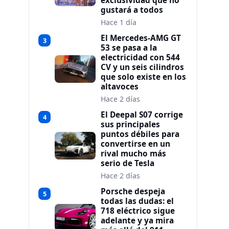
exclusividad que no
gustará a todos
Hace 1 día
El Mercedes-AMG GT
3
53 se pasa a la
electricidad con 544
CV y un seis cilindros
que solo existe en los
altavoces
Hace 2 días
El Deepal S07 corrige
4
sus principales
puntos débiles para
convertirse en un
rival mucho más
serio de Tesla
Hace 2 días
Porsche despeja
5
todas las dudas: el
718 eléctrico sigue
adelante y ya mira