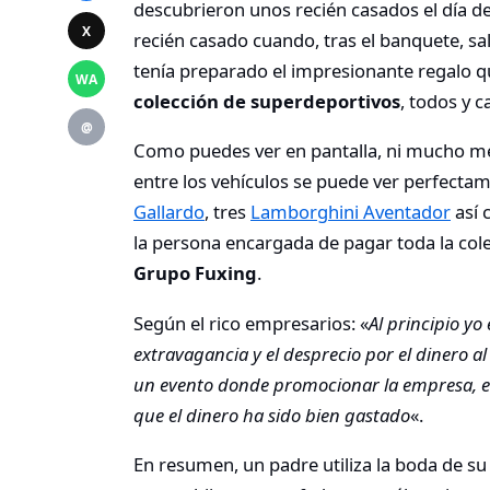
descubrieron unos recién casados el día de
X
recién casado cuando, tras el banquete, sali
tenía preparado el impresionante regalo q
WA
colección de superdeportivos
, todos y c
@
Como puedes ver en pantalla, ni mucho m
entre los vehículos se puede ver perfecta
Gallardo
, tres
Lamborghini Aventador
así 
la persona encargada de pagar toda la col
Grupo Fuxing
.
Según el rico empresarios: «
Al principio y
extravagancia y el desprecio por el dinero 
un evento donde promocionar la empresa, es
que el dinero ha sido bien gastado
«.
En resumen, un padre utiliza la boda de s