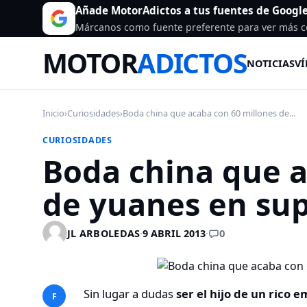
Añade MotorAdictos a tus fuentes de Googl
Márcanos como fuente preferente para ver más c
MOTOR
ADICTOS
NOTICIAS
VÍ
Inicio
›
Curiosidades
›
Boda china que acaba con 60 millones de...
CURIOSIDADES
Boda china que a
de yuanes en su
0
JL ARBOLEDAS
·
9 ABRIL 2013
·
Sin lugar a dudas
ser el hijo de un rico 
F