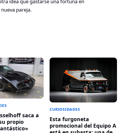
 otra idea que gastarse una fortuna en
 nueva pareja.
DES
CURIOSIDADES
sselhoff saca a
Esta furgoneta
su propio
promocional del Equipo A
antástico»
está en subasta: una de