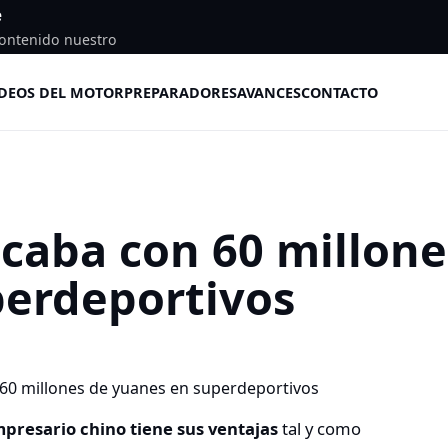
e
ontenido nuestro
DEOS DEL MOTOR
PREPARADORES
AVANCES
CONTACTO
caba con 60 millone
perdeportivos
empresario chino tiene sus ventajas
tal y como