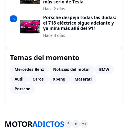
más serio de Tesla
Hace 2 días
Porsche despeja todas las dudas:
5
el 718 eléctrico sigue adelante y
ya mira más allá del 911
Hace 3 días
Temas del momento
Mercedes Benz
Noticias del motor
BMW
Audi
Otros
Xpeng
Maserati
Porsche
MOTOR
ADICTOS
f
x
rss