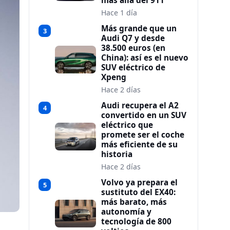
más allá del 911
Hace 1 día
Más grande que un
3
Audi Q7 y desde
38.500 euros (en
China): así es el nuevo
SUV eléctrico de
Xpeng
Hace 2 días
Audi recupera el A2
4
convertido en un SUV
eléctrico que
promete ser el coche
más eficiente de su
historia
Hace 2 días
Volvo ya prepara el
5
sustituto del EX40:
más barato, más
autonomía y
tecnología de 800