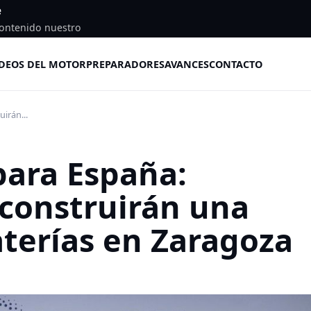
e
ontenido nuestro
DEOS DEL MOTOR
PREPARADORES
AVANCES
CONTACTO
irán...
para España:
 construirán una
aterías en Zaragoza