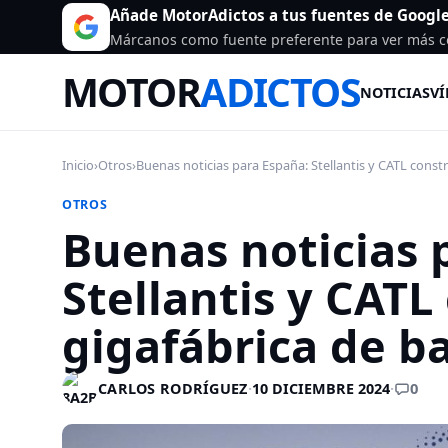
Añade MotorAdictos a tus fuentes de Googl
Márcanos como fuente preferente para ver más c
MOTOR
ADICTOS
NOTICIAS
VÍ
Inicio
›
Otros
›
Buenas noticias para España: Stellantis y CATL constru
OTROS
Buenas noticias 
Stellantis y CATL
gigafábrica de b
0
CARLOS RODRÍGUEZ
·
10 DICIEMBRE 2024
·