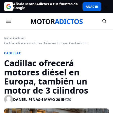
Añade MotorAdictos a tus fuentes de
AÑADIR
Google
MOTOR
ADICTOS
Inicio
›
Cadillac
›
Cadillac ofrecerá motores diésel en Europa, también un...
CADILLAC
Cadillac ofrecerá
motores diésel en
Europa, también un
motor de 3 cilindros
0
DANIEL PIÑAS
·
4 MAYO 2015
·