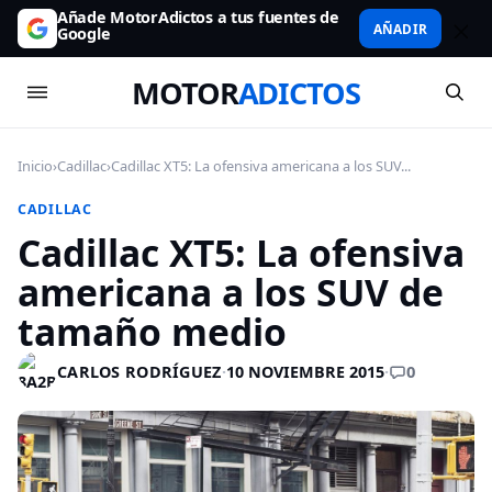
Añade MotorAdictos a tus fuentes de
AÑADIR
Google
MOTOR
ADICTOS
Inicio
›
Cadillac
›
Cadillac XT5: La ofensiva americana a los SUV...
CADILLAC
Cadillac XT5: La ofensiva
americana a los SUV de
tamaño medio
0
CARLOS RODRÍGUEZ
·
10 NOVIEMBRE 2015
·