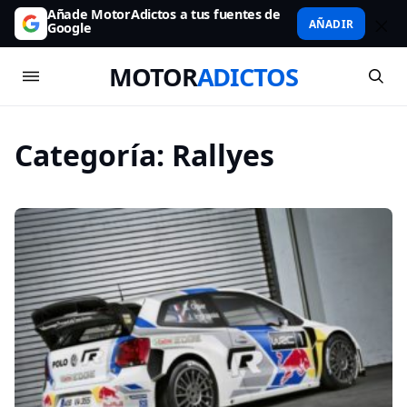
Añade MotorAdictos a tus fuentes de
AÑADIR
Google
MOTOR
ADICTOS
Categoría:
Rallyes