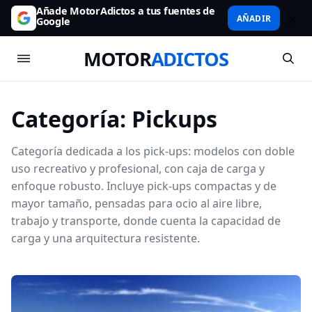
Añade MotorAdictos a tus fuentes de
AÑADIR
Google
MOTOR
ADICTOS
Categoría:
Pickups
Categoría dedicada a los pick-ups: modelos con doble
uso recreativo y profesional, con caja de carga y
enfoque robusto. Incluye pick-ups compactas y de
mayor tamaño, pensadas para ocio al aire libre,
trabajo y transporte, donde cuenta la capacidad de
carga y una arquitectura resistente.