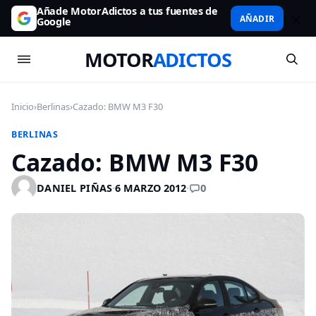
Añade MotorAdictos a tus fuentes de
AÑADIR
Google
MOTOR
ADICTOS
Inicio
›
Berlinas
›
Cazado: BMW M3 F30
BERLINAS
Cazado: BMW M3 F30
0
DANIEL PIÑAS
·
6 MARZO 2012
·