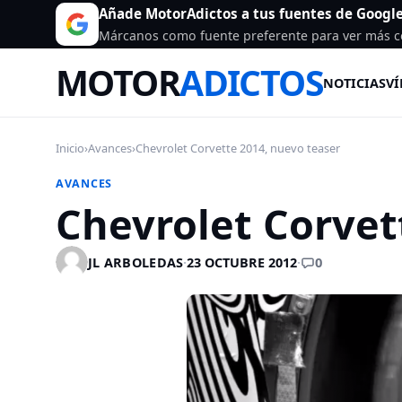
Añade MotorAdictos a tus fuentes de Googl
Márcanos como fuente preferente para ver más c
MOTOR
ADICTOS
NOTICIAS
VÍ
Inicio
›
Avances
›
Chevrolet Corvette 2014, nuevo teaser
AVANCES
Chevrolet Corvet
0
JL ARBOLEDAS
·
23 OCTUBRE 2012
·