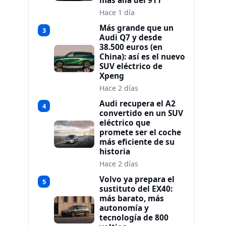
más allá del 911
Hace 1 día
Más grande que un
3
Audi Q7 y desde
38.500 euros (en
China): así es el nuevo
SUV eléctrico de
Xpeng
Hace 2 días
Audi recupera el A2
4
convertido en un SUV
eléctrico que
promete ser el coche
más eficiente de su
historia
Hace 2 días
Volvo ya prepara el
5
sustituto del EX40:
más barato, más
autonomía y
tecnología de 800