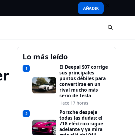
AÑADIR
Lo más leído
El Deepal S07 corrige
1
er
sus principales
puntos débiles para
convertirse en un
rival mucho más
serio de Tesla
Hace 17 horas
Porsche despeja
2
todas las dudas: el
718 eléctrico sigue
adelante y ya mira