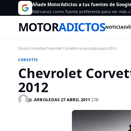
Añade MotorAdictos a tus fuentes de Googl
Márcanos como fuente preferente para ver más c
MOTOR
ADICTOS
NOTICIAS
VÍ
Inicio
›
Corvette
›
Chevrolet Corvette se actualiza para 2012
CORVETTE
Chevrolet Corvet
2012
0
JL ARBOLEDAS
·
27 ABRIL 2011
·