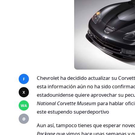
Chevrolet ha decidido actualizar su Corve
F
esta información aún no ha sido confirmada
X
estadounidense quiere aprovechar su pecul
National Corvette Museum
para hablar ofic
WA
este estupendo superdeportivo
@
Aun así, tampoco tienes que esperar nove
Package
que vimos hace unas semanas y qu