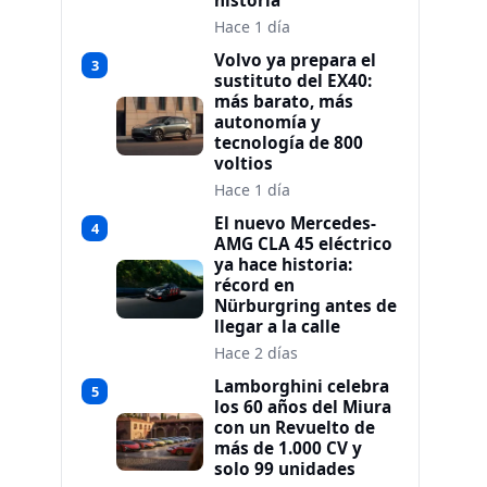
historia
Hace 1 día
Volvo ya prepara el
3
sustituto del EX40:
más barato, más
autonomía y
tecnología de 800
voltios
Hace 1 día
El nuevo Mercedes-
4
AMG CLA 45 eléctrico
ya hace historia:
récord en
Nürburgring antes de
llegar a la calle
Hace 2 días
Lamborghini celebra
5
los 60 años del Miura
con un Revuelto de
más de 1.000 CV y
solo 99 unidades