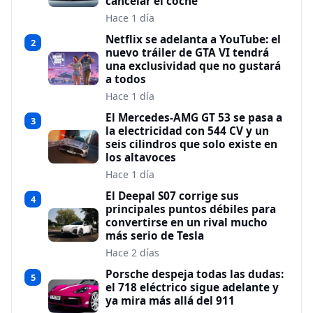
cancelar el coche
Hace 1 día
Netflix se adelanta a YouTube: el
2
nuevo tráiler de GTA VI tendrá
una exclusividad que no gustará
a todos
Hace 1 día
El Mercedes-AMG GT 53 se pasa a
3
la electricidad con 544 CV y un
seis cilindros que solo existe en
los altavoces
Hace 1 día
El Deepal S07 corrige sus
4
principales puntos débiles para
convertirse en un rival mucho
más serio de Tesla
Hace 2 días
Porsche despeja todas las dudas:
5
el 718 eléctrico sigue adelante y
ya mira más allá del 911