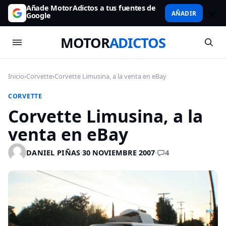
Añade MotorAdictos a tus fuentes de
AÑADIR
Google
MOTOR
ADICTOS
Inicio
›
Corvette
›
Corvette Limusina, a la venta en eBay
CORVETTE
Corvette Limusina, a la
venta en eBay
4
DANIEL PIÑAS
·
30 NOVIEMBRE 2007
·