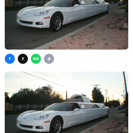
F
X
WA
@