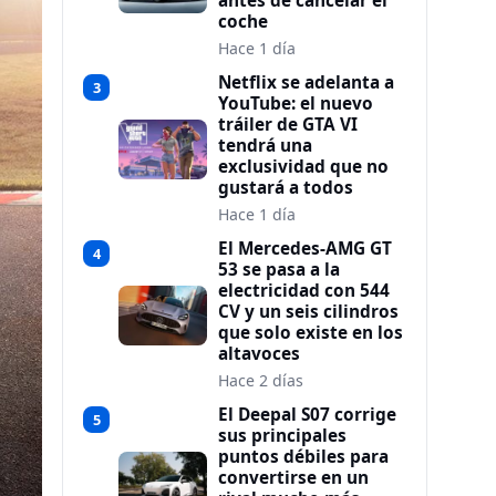
antes de cancelar el
coche
Hace 1 día
Netflix se adelanta a
3
YouTube: el nuevo
tráiler de GTA VI
tendrá una
exclusividad que no
gustará a todos
Hace 1 día
El Mercedes-AMG GT
4
53 se pasa a la
electricidad con 544
CV y un seis cilindros
que solo existe en los
altavoces
Hace 2 días
El Deepal S07 corrige
5
sus principales
puntos débiles para
convertirse en un