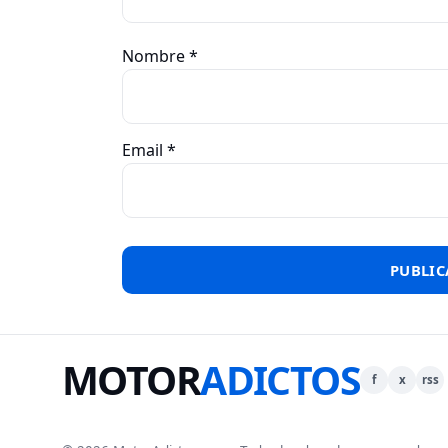
Nombre
*
Email
*
MOTOR
ADICTOS
f
x
rss