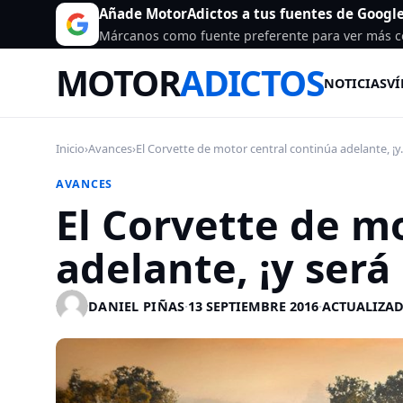
Añade MotorAdictos a tus fuentes de Googl
Márcanos como fuente preferente para ver más c
MOTOR
ADICTOS
NOTICIAS
VÍ
Inicio
›
Avances
›
El Corvette de motor central continúa adelante, ¡y.
AVANCES
El Corvette de m
adelante, ¡y será 
DANIEL PIÑAS
·
13 SEPTIEMBRE 2016
·
ACTUALIZAD