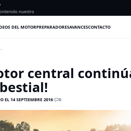
e
ontenido nuestro
DEOS DEL MOTOR
PREPARADORES
AVANCES
CONTACTO
..
otor central continú
bestial!
0
O EL 14 SEPTIEMBRE 2016
·