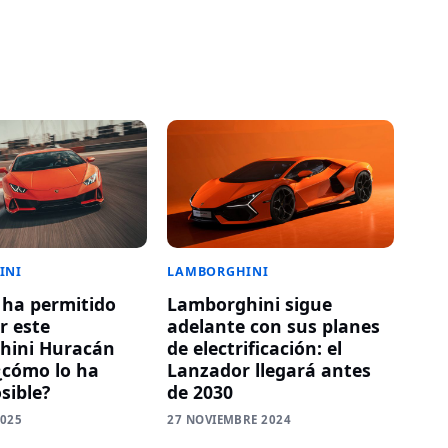
INI
LAMBORGHINI
ha permitido
Lamborghini sigue
r este
adelante con sus planes
hini Huracán
de electrificación: el
¿cómo lo ha
Lanzador llegará antes
sible?
de 2030
2025
27 NOVIEMBRE 2024