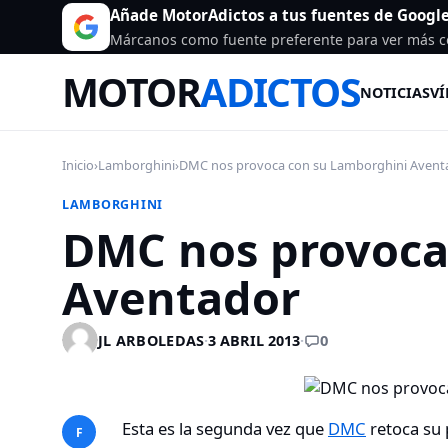
Añade MotorAdictos a tus fuentes de Googl
Márcanos como fuente preferente para ver más c
MOTOR
ADICTOS
NOTICIAS
VÍ
Inicio
›
Lamborghini
›
DMC nos provoca con su Lamborghini Avent
LAMBORGHINI
DMC nos provoca
Aventador
0
JL ARBOLEDAS
·
3 ABRIL 2013
·
Esta es la segunda vez que
DMC
retoca su 
F