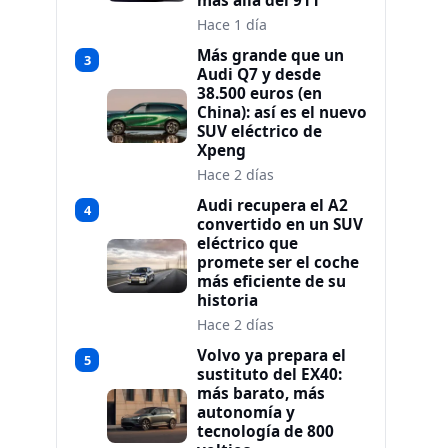
más allá del 911
Hace 1 día
Más grande que un
3
Audi Q7 y desde
38.500 euros (en
China): así es el nuevo
SUV eléctrico de
Xpeng
Hace 2 días
Audi recupera el A2
4
convertido en un SUV
eléctrico que
promete ser el coche
más eficiente de su
historia
Hace 2 días
Volvo ya prepara el
5
sustituto del EX40:
más barato, más
autonomía y
tecnología de 800