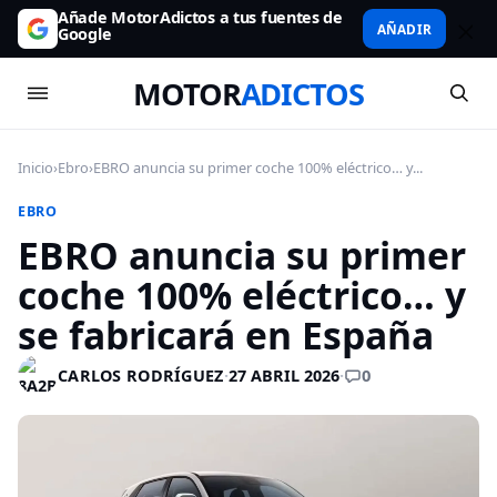
Añade MotorAdictos a tus fuentes de
AÑADIR
Google
MOTOR
ADICTOS
Inicio
›
Ebro
›
EBRO anuncia su primer coche 100% eléctrico… y...
EBRO
EBRO anuncia su primer
coche 100% eléctrico… y
se fabricará en España
0
CARLOS RODRÍGUEZ
·
27 ABRIL 2026
·