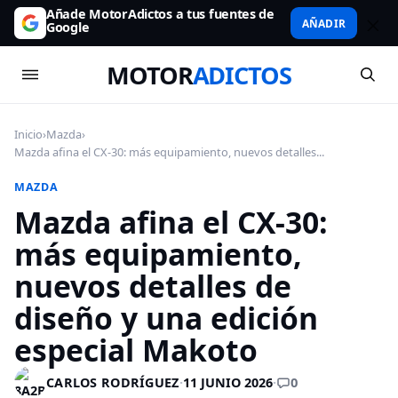
Añade MotorAdictos a tus fuentes de
AÑADIR
Google
MOTOR
ADICTOS
Inicio
›
Mazda
›
Mazda afina el CX-30: más equipamiento, nuevos detalles...
MAZDA
Mazda afina el CX-30:
más equipamiento,
nuevos detalles de
diseño y una edición
especial Makoto
0
CARLOS RODRÍGUEZ
·
11 JUNIO 2026
·