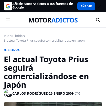
Añade MotorAdictos a tus fuentes de
AÑADIR
Google
MOTOR
ADICTOS
Inicio
›
Híbridos
›
El actual Toyota Prius seguirá comercializándose en Japón
HÍBRIDOS
El actual Toyota Prius
seguirá
comercializándose en
Japón
0
CARLOS RODRÍGUEZ
·
26 ENERO 2009
·