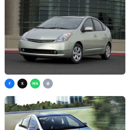
F
X
WA
@