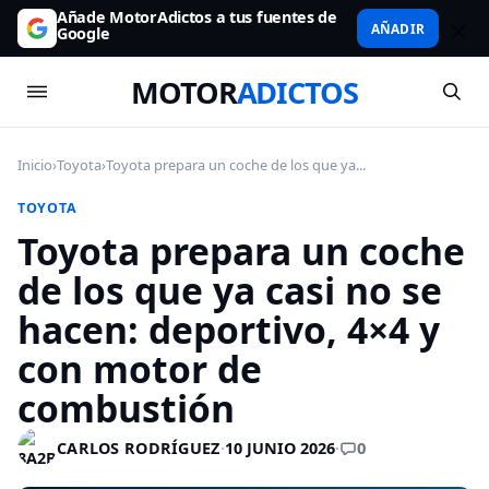
Añade MotorAdictos a tus fuentes de
AÑADIR
Google
MOTOR
ADICTOS
Inicio
›
Toyota
›
Toyota prepara un coche de los que ya...
TOYOTA
Toyota prepara un coche
de los que ya casi no se
hacen: deportivo, 4×4 y
con motor de
combustión
0
CARLOS RODRÍGUEZ
·
10 JUNIO 2026
·