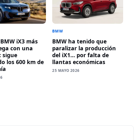
BMW
o BMW iX3 más
BMW ha tenido que
lega con una
paralizar la producción
: sigue
del iX1… por falta de
o los 600 km de
llantas económicas
ía
25 MAYO 2026
26