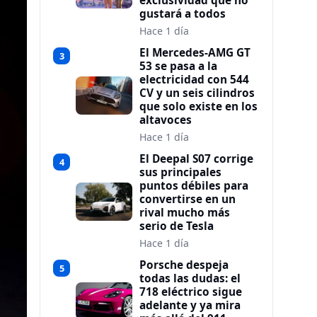
exclusividad que no
gustará a todos
Hace 1 día
El Mercedes-AMG GT
3
53 se pasa a la
electricidad con 544
CV y un seis cilindros
que solo existe en los
altavoces
Hace 1 día
El Deepal S07 corrige
4
sus principales
puntos débiles para
convertirse en un
rival mucho más
serio de Tesla
Hace 1 día
Porsche despeja
5
todas las dudas: el
718 eléctrico sigue
adelante y ya mira