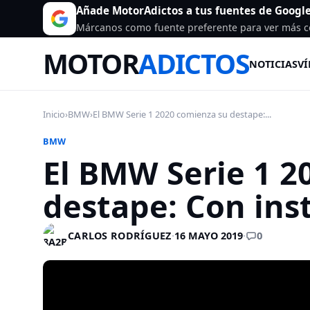
Añade MotorAdictos a tus fuentes de Googl
Márcanos como fuente preferente para ver más c
MOTOR
ADICTOS
NOTICIAS
VÍ
Inicio
›
BMW
›
El BMW Serie 1 2020 comienza su destape:...
BMW
El BMW Serie 1 2
destape: Con ins
0
CARLOS RODRÍGUEZ
·
16 MAYO 2019
·