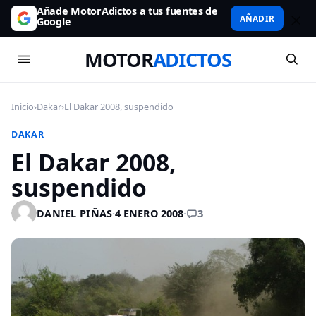
Añade MotorAdictos a tus fuentes de
AÑADIR
Google
MOTOR
ADICTOS
Inicio
›
Dakar
›
El Dakar 2008, suspendido
DAKAR
El Dakar 2008,
suspendido
3
DANIEL PIÑAS
·
4 ENERO 2008
·