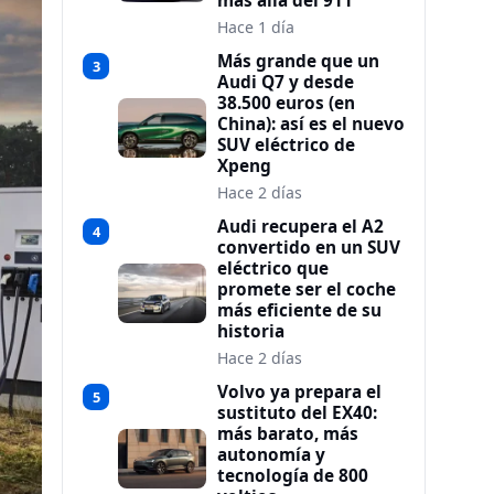
más allá del 911
Hace 1 día
Más grande que un
3
Audi Q7 y desde
38.500 euros (en
China): así es el nuevo
SUV eléctrico de
Xpeng
Hace 2 días
Audi recupera el A2
4
convertido en un SUV
eléctrico que
promete ser el coche
más eficiente de su
historia
Hace 2 días
Volvo ya prepara el
5
sustituto del EX40:
más barato, más
autonomía y
tecnología de 800