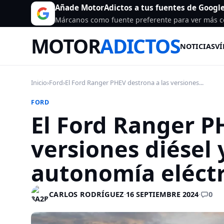
Añade MotorAdictos a tus fuentes de Googl
Márcanos como fuente preferente para ver más c
MOTOR
ADICTOS
NOTICIAS
VÍ
Inicio
›
Ford
›
El Ford Ranger PHEV destrona a las versiones...
FORD
El Ford Ranger P
versiones diésel 
autonomía eléctr
0
CARLOS RODRÍGUEZ
·
16 SEPTIEMBRE 2024
·